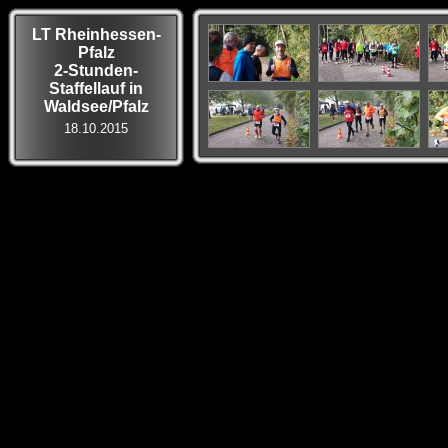
LT Rheinhessen-
Pfalz
2-Stunden-
Staffellauf in
Waldsee/Pfalz
18.10.2015