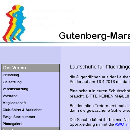
Laufschuhe für Flüchtling
Der Verein
Gründung
die Jugendlichen aus der Laube
Polderlauf am 16.4.2016 mit dab
Zielsetzung
Vereinssatzung
Bitte schaut in euren Schuhschrä
braucht. BITTE KEINEN M�LL!! D
Vorstand
Mitgliedschaft
Bei den alten Tretern erst mal d
Club-Shirts & Aufkleber
dann die gewaschene Sohle wied
Ewige Startnummer
Die Schuhe könnt ihr bei mir, Nie
Photogalerie
Sportkleidung nimmt die
AWO in