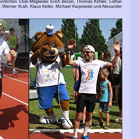
tlichen Club-Mitglieder Erich Binzel, Thomas Köhler, Lothar
s, Werner Krah, Klaus Keller, Michael Karpowski und Alexander