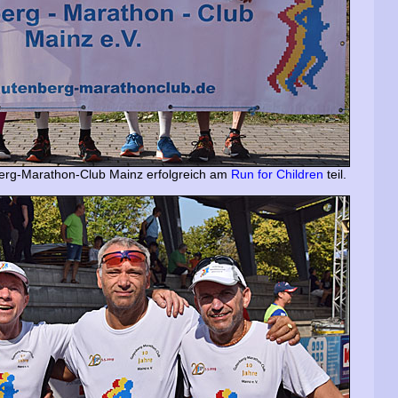
rg-Marathon-Club Mainz erfolgreich am
Run for Children
teil.